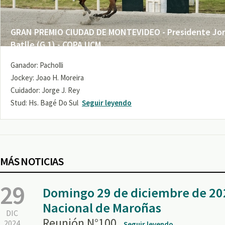
GRAN PREMIO CIUDAD DE MONTEVIDEO - Presidente Jo
Batlle (G 1) - COPA UCM
Ganador: Pacholli
Jockey: Joao H. Moreira
Cuidador: Jorge J. Rey
Stud: Hs. Bagé Do Sul
Seguir leyendo
MÁS NOTICIAS
29
Domingo 29 de diciembre de 20
Nacional de Maroñas
DIC
Reunión N°100.
2024
Seguir leyendo