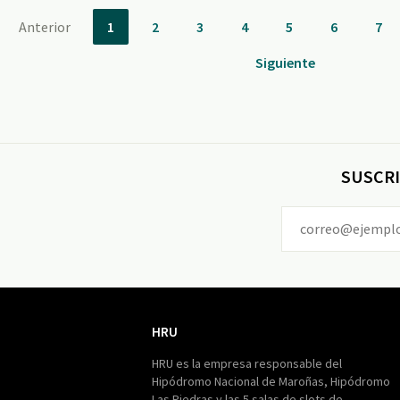
Anterior
1
2
3
4
5
6
7
Siguiente
SUSCRI
HRU
HRU
HRU es la empresa responsable del
Hipódromo Nacional de Maroñas, Hipódromo
Las Piedras y las 5 salas de slots de