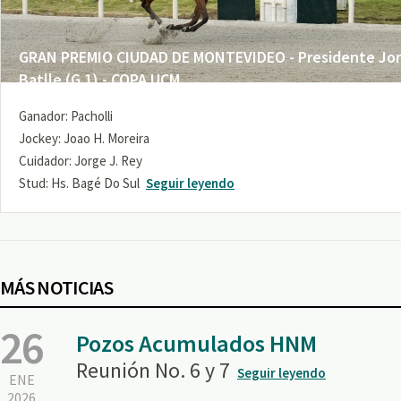
GRAN PREMIO CIUDAD DE MONTEVIDEO - Presidente Jo
Batlle (G 1) - COPA UCM
Ganador: Pacholli
Jockey: Joao H. Moreira
Cuidador: Jorge J. Rey
Stud: Hs. Bagé Do Sul
Seguir leyendo
MÁS NOTICIAS
26
Pozos Acumulados HNM
Reunión No. 6 y 7
Seguir leyendo
ENE
2026