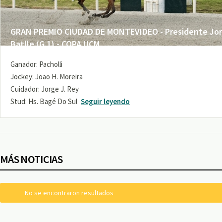
GRAN PREMIO CIUDAD DE MONTEVIDEO - Presidente Jo
Batlle (G 1) - COPA UCM
Ganador: Pacholli
Jockey: Joao H. Moreira
Cuidador: Jorge J. Rey
Stud: Hs. Bagé Do Sul
Seguir leyendo
MÁS NOTICIAS
No se encontraron resultados