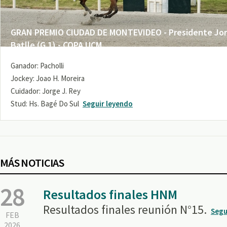
GRAN PREMIO CIUDAD DE MONTEVIDEO - Presidente Jo
Batlle (G 1) - COPA UCM
Ganador: Pacholli
Jockey: Joao H. Moreira
Cuidador: Jorge J. Rey
Stud: Hs. Bagé Do Sul
Seguir leyendo
MÁS NOTICIAS
28
Resultados finales HNM
Resultados finales reunión N°15.
Segu
FEB
2026