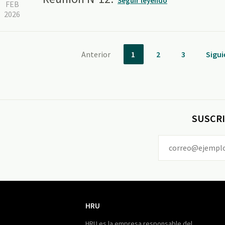
Seguir leyendo
FEB
2026
Anterior
1
2
3
Sigui
SUSCRI
HRU
HRU
HRU es la empresa responsable del