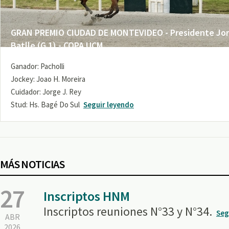
GRAN PREMIO CIUDAD DE MONTEVIDEO - Presidente Jo
Batlle (G 1) - COPA UCM
Ganador: Pacholli
Jockey: Joao H. Moreira
Cuidador: Jorge J. Rey
Stud: Hs. Bagé Do Sul
Seguir leyendo
MÁS NOTICIAS
27
Inscriptos HNM
Inscriptos reuniones N°33 y N°34.
Seg
ABR
2026