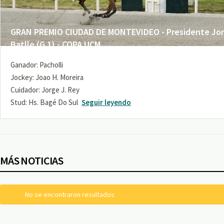
GRAN PREMIO CIUDAD DE MONTEVIDEO - Presidente Jo
Batlle (G 1) - COPA UCM
Ganador: Pacholli
Jockey: Joao H. Moreira
Cuidador: Jorge J. Rey
Stud: Hs. Bagé Do Sul
Seguir leyendo
MÁS NOTICIAS
No se encontraron resultados