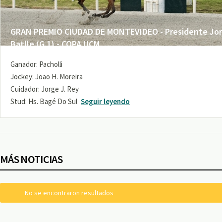
GRAN PREMIO CIUDAD DE MONTEVIDEO - Presidente Jo
Batlle (G 1) - COPA UCM
Ganador: Pacholli
Jockey: Joao H. Moreira
Cuidador: Jorge J. Rey
Stud: Hs. Bagé Do Sul
Seguir leyendo
MÁS NOTICIAS
No se encontraron resultados