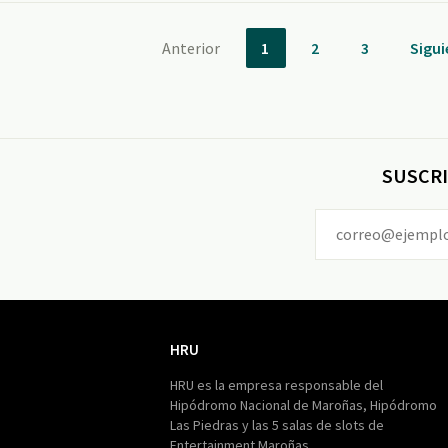
Anterior
1
2
3
Sigui
SUSCRI
HRU
HRU
HRU es la empresa responsable del
Hipódromo Nacional de Maroñas, Hipódromo
Las Piedras y las 5 salas de slots de
Entertainment Maroñas