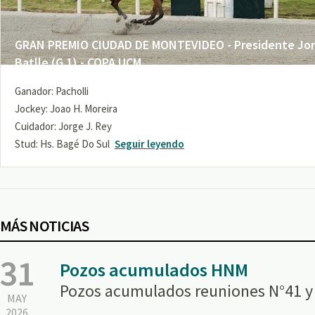
GRAN PREMIO CIUDAD DE MONTEVIDEO - Presidente Jo
Batlle (G 1) - COPA UCM
Ganador: Pacholli
Jockey: Joao H. Moreira
Cuidador: Jorge J. Rey
Stud: Hs. Bagé Do Sul
Seguir leyendo
MÁS NOTICIAS
31
Pozos acumulados HNM
Pozos acumulados reuniones N°41 y
MAY
2026