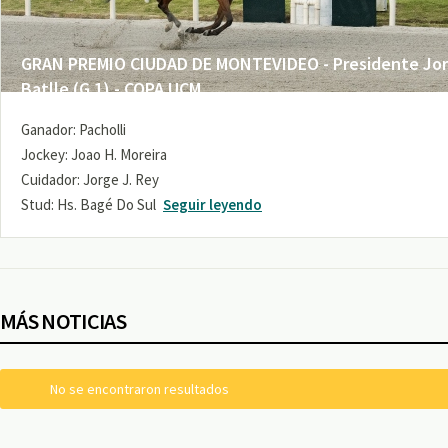
GRAN PREMIO CIUDAD DE MONTEVIDEO - Presidente Jo
Batlle (G 1) - COPA UCM
Ganador: Pacholli
Jockey: Joao H. Moreira
Cuidador: Jorge J. Rey
Stud: Hs. Bagé Do Sul
Seguir leyendo
MÁS NOTICIAS
No se encontraron resultados