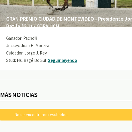
GRAN PREMIO CIUDAD DE MONTEVIDEO - Presidente Jo
Batlle (G 1) - COPA UCM
Ganador: Pacholli
Jockey: Joao H. Moreira
Cuidador: Jorge J. Rey
Stud: Hs. Bagé Do Sul
Seguir leyendo
MÁS NOTICIAS
No se encontraron resultados