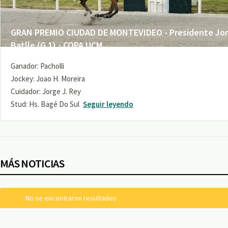
GRAN PREMIO CIUDAD DE MONTEVIDEO - Presidente Jo
Batlle (G 1) - COPA UCM
Ganador: Pacholli
Jockey: Joao H. Moreira
Cuidador: Jorge J. Rey
Stud: Hs. Bagé Do Sul
Seguir leyendo
MÁS NOTICIAS
No se encontraron resultados