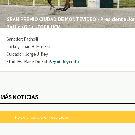
GRAN PREMIO CIUDAD DE MONTEVIDEO - Presidente Jo
Batlle (G 1) - COPA UCM
Ganador: Pacholli
Jockey: Joao H. Moreira
Cuidador: Jorge J. Rey
Stud: Hs. Bagé Do Sul
Seguir leyendo
MÁS NOTICIAS
No se encontraron resultados