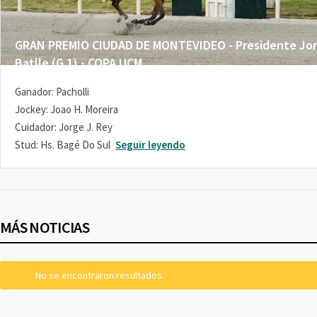
GRAN PREMIO CIUDAD DE MONTEVIDEO - Presidente Jo
Batlle (G 1) - COPA UCM
Ganador: Pacholli
Jockey: Joao H. Moreira
Cuidador: Jorge J. Rey
Stud: Hs. Bagé Do Sul
Seguir leyendo
MÁS NOTICIAS
No se encontraron resultados