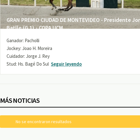
GRAN PREMIO CIUDAD DE MONTEVIDEO - Presidente Jo
Batlle (G 1) - COPA UCM
Ganador: Pacholli
Jockey: Joao H. Moreira
Cuidador: Jorge J. Rey
Stud: Hs. Bagé Do Sul
Seguir leyendo
MÁS NOTICIAS
No se encontraron resultados