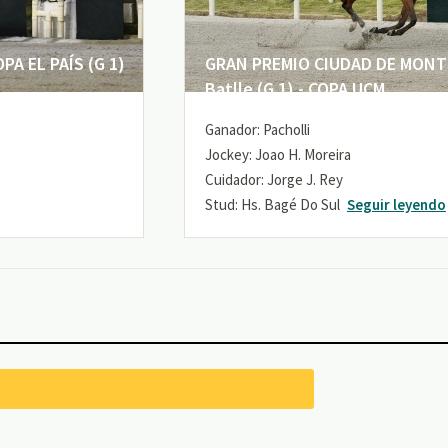
A EL PAÍS (G 1)
GRAN PREMIO CIUDAD DE MONTE
Batlle (G 1) - COPA UCM
Ganador: Pacholli
Jockey: Joao H. Moreira
Cuidador: Jorge J. Rey
Stud: Hs. Bagé Do Sul
Seguir leyendo