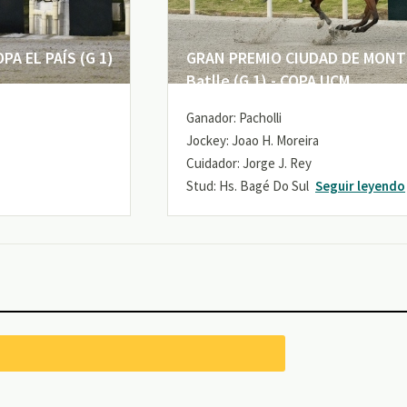
A EL PAÍS (G 1)
GRAN PREMIO CIUDAD DE MONTE
Batlle (G 1) - COPA UCM
Ganador: Pacholli
Jockey: Joao H. Moreira
Cuidador: Jorge J. Rey
Stud: Hs. Bagé Do Sul
Seguir leyendo