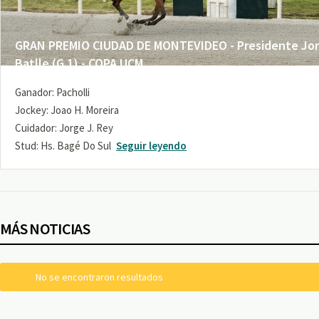
GRAN PREMIO CIUDAD DE MONTEVIDEO - Presidente Jo
Batlle (G 1) - COPA UCM
Ganador: Pacholli
Jockey: Joao H. Moreira
Cuidador: Jorge J. Rey
Stud: Hs. Bagé Do Sul
Seguir leyendo
MÁS NOTICIAS
No se encontraron resultados