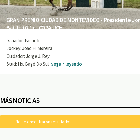
GRAN PREMIO CIUDAD DE MONTEVIDEO - Presidente Jo
Batlle (G 1) - COPA UCM
Ganador: Pacholli
Jockey: Joao H. Moreira
Cuidador: Jorge J. Rey
Stud: Hs. Bagé Do Sul
Seguir leyendo
MÁS NOTICIAS
No se encontraron resultados