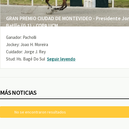
GRAN PREMIO CIUDAD DE MONTEVIDEO - Presidente Jo
Batlle (G 1) - COPA UCM
Ganador: Pacholli
Jockey: Joao H. Moreira
Cuidador: Jorge J. Rey
Stud: Hs. Bagé Do Sul
Seguir leyendo
MÁS NOTICIAS
No se encontraron resultados