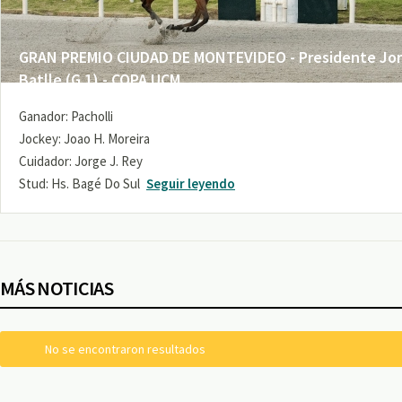
GRAN PREMIO CIUDAD DE MONTEVIDEO - Presidente Jo
Batlle (G 1) - COPA UCM
Ganador: Pacholli
Jockey: Joao H. Moreira
Cuidador: Jorge J. Rey
Stud: Hs. Bagé Do Sul
Seguir leyendo
MÁS NOTICIAS
No se encontraron resultados