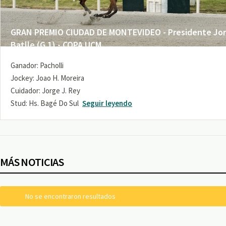
GRAN PREMIO CIUDAD DE MONTEVIDEO - Presidente Jo
Batlle (G 1) - COPA UCM
Ganador: Pacholli
Jockey: Joao H. Moreira
Cuidador: Jorge J. Rey
Stud: Hs. Bagé Do Sul
Seguir leyendo
MÁS NOTICIAS
No se encontraron resultados