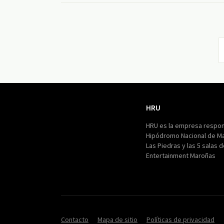
HRU
HRU
HRU es la empresa respon
Hipódromo Nacional de M
Las Piedras y las 5 salas 
Entertainment Maroñas
Contacto
Mapa de sitio
Políticas de privacidad