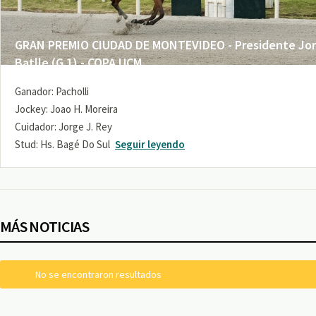
GRAN PREMIO CIUDAD DE MONTEVIDEO - Presidente Jo
Batlle (G 1) - COPA UCM
Ganador: Pacholli
Jockey: Joao H. Moreira
Cuidador: Jorge J. Rey
Stud: Hs. Bagé Do Sul
Seguir leyendo
MÁS NOTICIAS
No se encontraron resultados