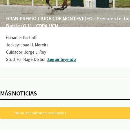
GRAN PREMIO CIUDAD DE MONTEVIDEO - Presidente Jo
Batlle (G 1) - COPA UCM
Ganador: Pacholli
Jockey: Joao H. Moreira
Cuidador: Jorge J. Rey
Stud: Hs. Bagé Do Sul
Seguir leyendo
MÁS NOTICIAS
No se encontraron resultados