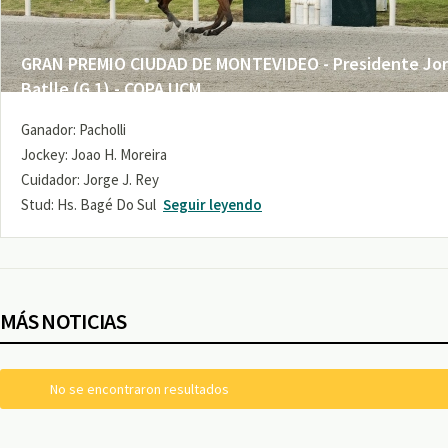
GRAN PREMIO CIUDAD DE MONTEVIDEO - Presidente Jo
Batlle (G 1) - COPA UCM
Ganador: Pacholli
Jockey: Joao H. Moreira
Cuidador: Jorge J. Rey
Stud: Hs. Bagé Do Sul
Seguir leyendo
MÁS NOTICIAS
No se encontraron resultados