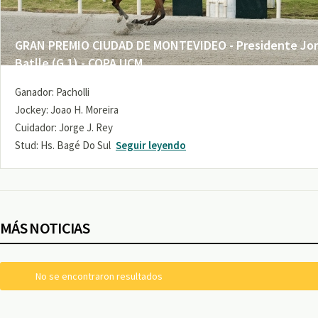
GRAN PREMIO CIUDAD DE MONTEVIDEO - Presidente Jo
Batlle (G 1) - COPA UCM
Ganador: Pacholli
Jockey: Joao H. Moreira
Cuidador: Jorge J. Rey
Stud: Hs. Bagé Do Sul
Seguir leyendo
MÁS NOTICIAS
No se encontraron resultados