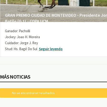
GRAN PREMIO CIUDAD DE MONTEVIDEO - Presidente Jo
Batlle (G 1) - COPA UCM
Ganador: Pacholli
Jockey: Joao H. Moreira
Cuidador: Jorge J. Rey
Stud: Hs. Bagé Do Sul
Seguir leyendo
MÁS NOTICIAS
No se encontraron resultados