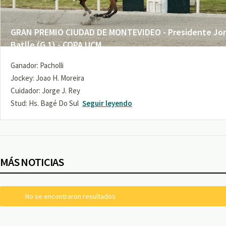
GRAN PREMIO CIUDAD DE MONTEVIDEO - Presidente Jo
Batlle (G 1) - COPA UCM
Ganador: Pacholli
Jockey: Joao H. Moreira
Cuidador: Jorge J. Rey
Stud: Hs. Bagé Do Sul
Seguir leyendo
MÁS NOTICIAS
No se encontraron resultados