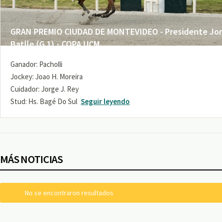
GRAN PREMIO CIUDAD DE MONTEVIDEO - Presidente Jo
Batlle (G 1) - COPA UCM
Ganador: Pacholli
Jockey: Joao H. Moreira
Cuidador: Jorge J. Rey
Stud: Hs. Bagé Do Sul
Seguir leyendo
MÁS NOTICIAS
No se encontraron resultados