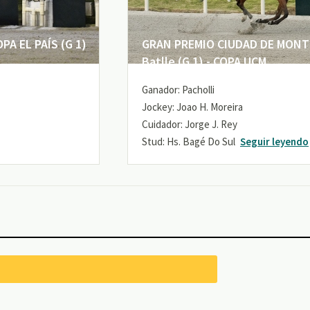
A EL PAÍS (G 1)
GRAN PREMIO CIUDAD DE MONTE
Batlle (G 1) - COPA UCM
Ganador: Pacholli
Jockey: Joao H. Moreira
Cuidador: Jorge J. Rey
Stud: Hs. Bagé Do Sul
Seguir leyendo