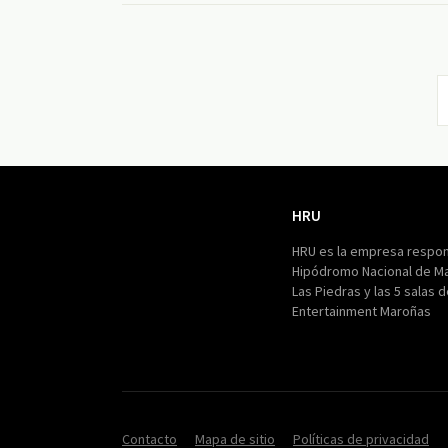
HRU
HRU
HRU es la empresa respon
Hipódromo Nacional de M
Las Piedras y las 5 salas 
Entertainment Maroñas
Contacto
Mapa de sitio
Políticas de privacidad