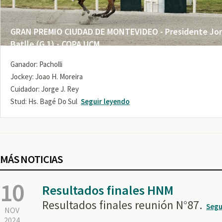
GRAN PREMIO CIUDAD DE MONTEVIDEO - Presidente Jo
Batlle (G 1) - COPA UCM
Ganador: Pacholli
Jockey: Joao H. Moreira
Cuidador: Jorge J. Rey
Stud: Hs. Bagé Do Sul
Seguir leyendo
MÁS NOTICIAS
10
Resultados finales HNM
Resultados finales reunión N°87.
Segu
NOV
2024