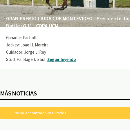
GRAN PREMIO CIUDAD DE MONTEVIDEO - Presidente Jo
Batlle (G 1) - COPA UCM
Ganador: Pacholli
Jockey: Joao H. Moreira
Cuidador: Jorge J. Rey
Stud: Hs. Bagé Do Sul
Seguir leyendo
MÁS NOTICIAS
No se encontraron resultados