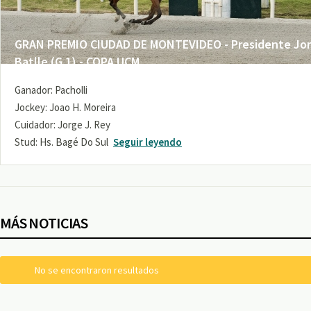
GRAN PREMIO CIUDAD DE MONTEVIDEO - Presidente Jo
Batlle (G 1) - COPA UCM
Ganador: Pacholli
Jockey: Joao H. Moreira
Cuidador: Jorge J. Rey
Stud: Hs. Bagé Do Sul
Seguir leyendo
MÁS NOTICIAS
No se encontraron resultados