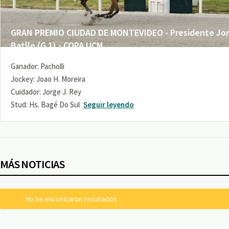
GRAN PREMIO CIUDAD DE MONTEVIDEO - Presidente Jo
Batlle (G 1) - COPA UCM
Ganador: Pacholli
Jockey: Joao H. Moreira
Cuidador: Jorge J. Rey
Stud: Hs. Bagé Do Sul
Seguir leyendo
MÁS NOTICIAS
No se encontraron resultados