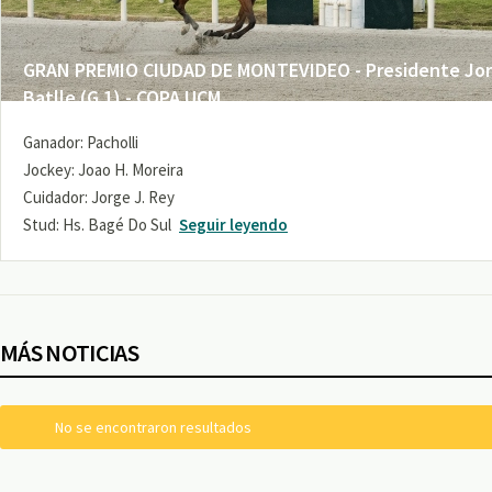
GRAN PREMIO CIUDAD DE MONTEVIDEO - Presidente Jo
Batlle (G 1) - COPA UCM
Ganador: Pacholli
Jockey: Joao H. Moreira
Cuidador: Jorge J. Rey
Stud: Hs. Bagé Do Sul
Seguir leyendo
MÁS NOTICIAS
No se encontraron resultados