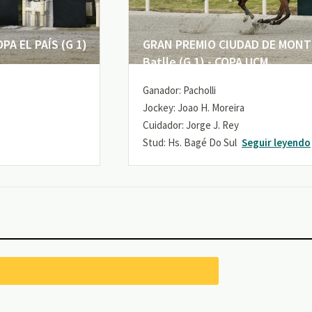
A EL PAÍS (G 1)
GRAN PREMIO CIUDAD DE MONTE
Batlle (G 1) - COPA UCM
Ganador: Pacholli
Jockey: Joao H. Moreira
Cuidador: Jorge J. Rey
Stud: Hs. Bagé Do Sul
Seguir leyendo