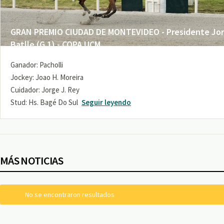
GRAN PREMIO CIUDAD DE MONTEVIDEO - Presidente Jo
Batlle (G 1) - COPA UCM
Ganador: Pacholli
Jockey: Joao H. Moreira
Cuidador: Jorge J. Rey
Stud: Hs. Bagé Do Sul
Seguir leyendo
MÁS NOTICIAS
No se encontraron resultados