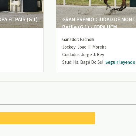
A EL PAÍS (G 1)
GRAN PREMIO CIUDAD DE MONTE
Batlle (G 1) - COPA UCM
Ganador: Pacholli
Jockey: Joao H. Moreira
Cuidador: Jorge J. Rey
Stud: Hs. Bagé Do Sul
Seguir leyendo