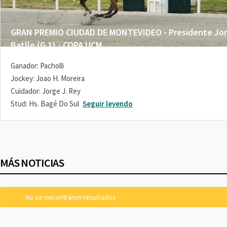
GRAN PREMIO CIUDAD DE MONTEVIDEO - Presidente Jo
Batlle (G 1) - COPA UCM
Ganador: Pacholli
Jockey: Joao H. Moreira
Cuidador: Jorge J. Rey
Stud: Hs. Bagé Do Sul
Seguir leyendo
MÁS NOTICIAS
No se encontraron resultados