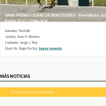
GRAN PREMIO CIUDAD DE MONTEVIDEO - Presidente Jo
Batlle (G 1) - COPA UCM
Ganador: Pacholli
Jockey: Joao H. Moreira
Cuidador: Jorge J. Rey
Stud: Hs. Bagé Do Sul
Seguir leyendo
MÁS NOTICIAS
No se encontraron resultados