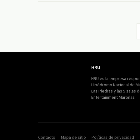
HRU
HRU
HRU es la empresa respon
Hipódromo Nacional de M
Las Piedras y las 5 salas 
Entertainment Maroñas
Contacto
Mapa de sitio
Políticas de privacidad