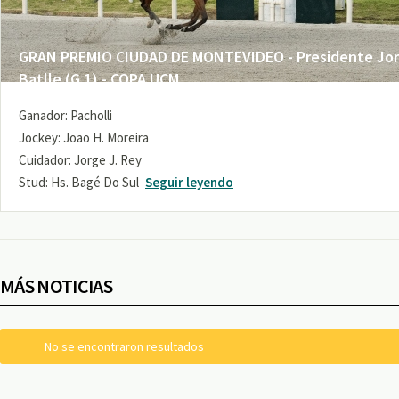
GRAN PREMIO CIUDAD DE MONTEVIDEO - Presidente Jo
Batlle (G 1) - COPA UCM
Ganador: Pacholli
Jockey: Joao H. Moreira
Cuidador: Jorge J. Rey
Stud: Hs. Bagé Do Sul
Seguir leyendo
MÁS NOTICIAS
No se encontraron resultados