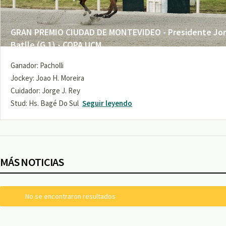
GRAN PREMIO CIUDAD DE MONTEVIDEO - Presidente Jo
Batlle (G 1) - COPA UCM
Ganador: Pacholli
Jockey: Joao H. Moreira
Cuidador: Jorge J. Rey
Stud: Hs. Bagé Do Sul
Seguir leyendo
MÁS NOTICIAS
No se encontraron resultados