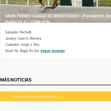
GRAN PREMIO CIUDAD DE MONTEVIDEO - Presidente Jo
Batlle (G 1) - COPA UCM
Ganador: Pacholli
Jockey: Joao H. Moreira
Cuidador: Jorge J. Rey
Stud: Hs. Bagé Do Sul
Seguir leyendo
MÁS NOTICIAS
No se encontraron resultados