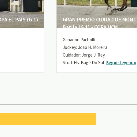
A EL PAÍS (G 1)
GRAN PREMIO CIUDAD DE MONTE
Batlle (G 1) - COPA UCM
Ganador: Pacholli
Jockey: Joao H. Moreira
Cuidador: Jorge J. Rey
Stud: Hs. Bagé Do Sul
Seguir leyendo