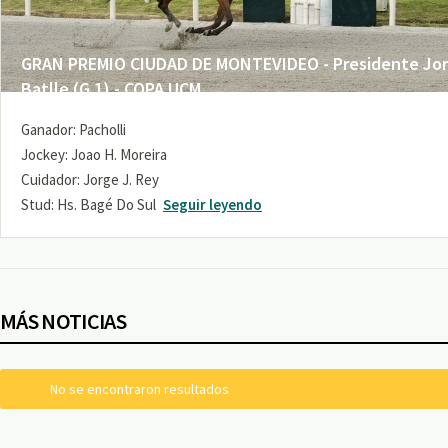
GRAN PREMIO CIUDAD DE MONTEVIDEO - Presidente Jo
Batlle (G 1) - COPA UCM
Ganador: Pacholli
Jockey: Joao H. Moreira
Cuidador: Jorge J. Rey
Stud: Hs. Bagé Do Sul
Seguir leyendo
MÁS NOTICIAS
No se encontraron resultados