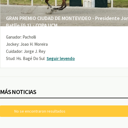
GRAN PREMIO CIUDAD DE MONTEVIDEO - Presidente Jo
Batlle (G 1) - COPA UCM
Ganador: Pacholli
Jockey: Joao H. Moreira
Cuidador: Jorge J. Rey
Stud: Hs. Bagé Do Sul
Seguir leyendo
MÁS NOTICIAS
No se encontraron resultados