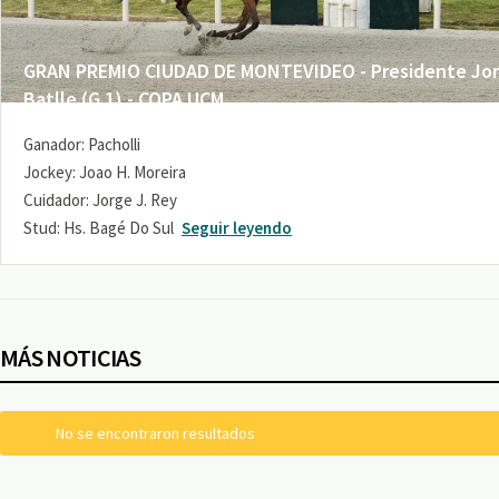
GRAN PREMIO CIUDAD DE MONTEVIDEO - Presidente Jo
Batlle (G 1) - COPA UCM
Ganador: Pacholli
Jockey: Joao H. Moreira
Cuidador: Jorge J. Rey
Stud: Hs. Bagé Do Sul
Seguir leyendo
MÁS NOTICIAS
No se encontraron resultados