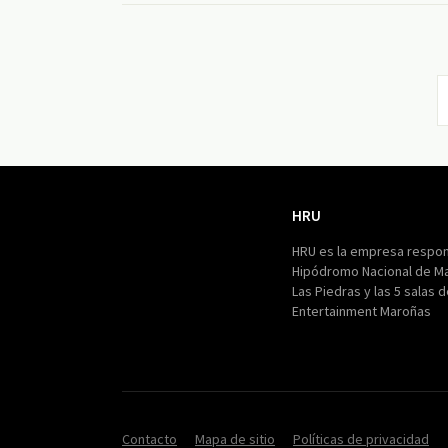
HRU
HRU
HRU es la empresa respon
Hipódromo Nacional de M
Las Piedras y las 5 salas 
Entertainment Maroñas
Contacto
Mapa de sitio
Políticas de privacidad